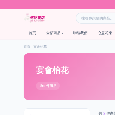
首頁
全部商品
聯絡我們
心意花束
首頁
宴會枱花
宴會枱花
2 件商品
共
2
件商