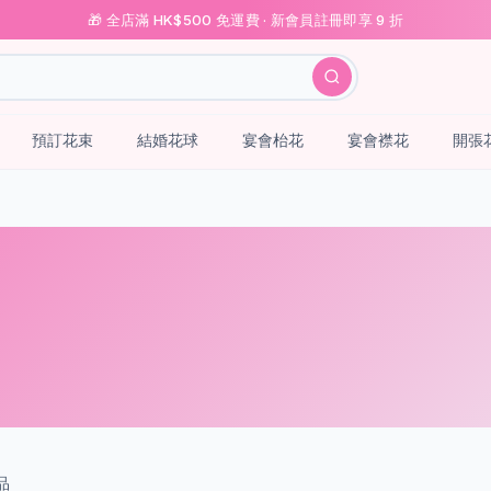
🎁 全店滿 HK$500 免運費 · 新會員註冊即享 9 折
預訂花束
結婚花球
宴會枱花
宴會襟花
開張
品