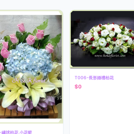
T006-長形婚禮枱花
$0
1-繡球枱花 小花籃