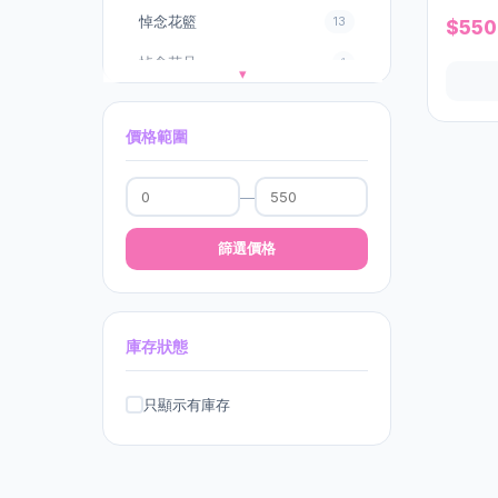
悼念花籃
13
$550
悼念花品
1
剪綵花球
1
價格範圍
—
篩選價格
庫存狀態
只顯示有庫存