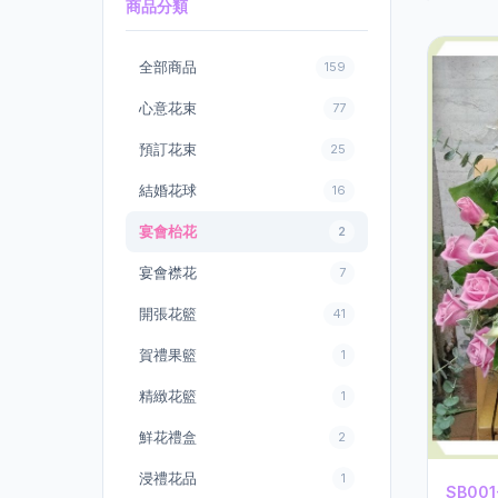
商品分類
全部商品
159
心意花束
77
預訂花束
25
結婚花球
16
宴會枱花
2
宴會襟花
7
開張花籃
41
賀禮果籃
1
精緻花籃
1
鮮花禮盒
2
浸禮花品
1
SB00