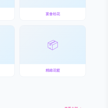
宴會枱花
📦
精緻花籃