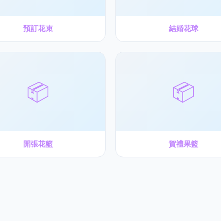
預訂花束
結婚花球
📦
📦
開張花籃
賀禮果籃