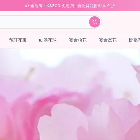
🎁 全店滿 HK$500 免運費 · 新會員註冊即享 9 折
預訂花束
結婚花球
宴會枱花
宴會襟花
開張