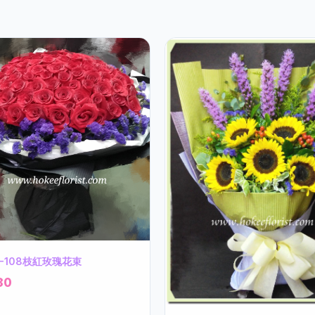
1-108枝紅玫瑰花束
80