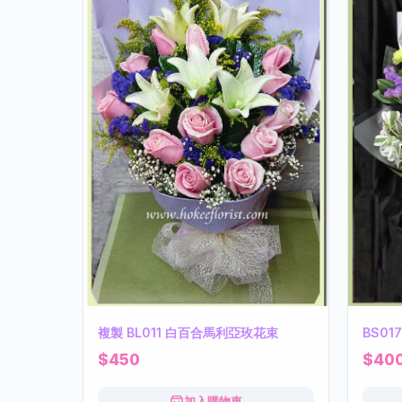
複製 BL011 白百合馬利亞玫花束
BS0
$450
$40
加入購物車