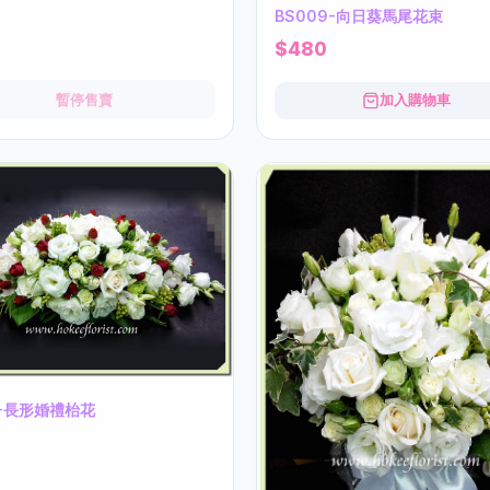
BS009-向日葵馬尾花束
$480
暫停售賣
加入購物車
6-長形婚禮枱花