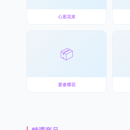
心意花束
📦
宴會襟花